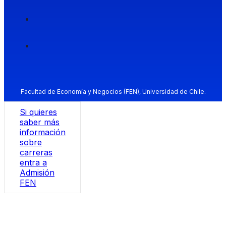
Facultad de Economía y Negocios (FEN), Universidad de Chile.
Si quieres
saber más
información
sobre
carreras
entra a
Admisión
FEN