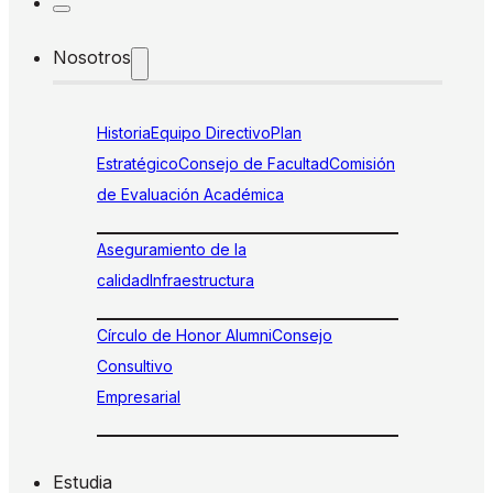
Nosotros
Historia
Equipo Directivo
Plan
Estratégico
Consejo de Facultad
Comisión
de Evaluación Académica
Aseguramiento de la
calidad
Infraestructura
Círculo de Honor Alumni
Consejo
Consultivo
Empresarial
Estudia