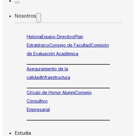
Nosotros
Historia
Equipo Directivo
Plan
Estratégico
Consejo de Facultad
Comisión
de Evaluación Académica
Aseguramiento de la
calidad
Infraestructura
Círculo de Honor Alumni
Consejo
Consultivo
Empresarial
Estudia