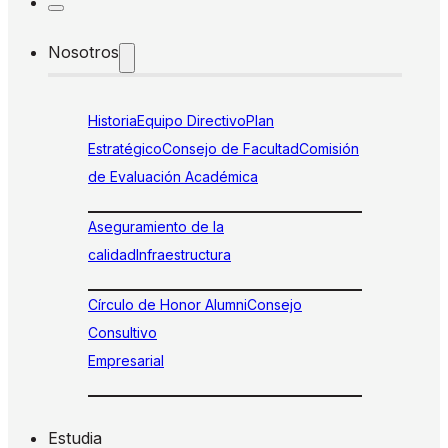
Nosotros
Historia
Equipo Directivo
Plan
Estratégico
Consejo de Facultad
Comisión
de Evaluación Académica
Aseguramiento de la
calidad
Infraestructura
Círculo de Honor Alumni
Consejo
Consultivo
Empresarial
Estudia