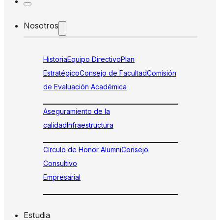
Nosotros
Historia
Equipo Directivo
Plan
Estratégico
Consejo de Facultad
Comisión
de Evaluación Académica
Aseguramiento de la
calidad
Infraestructura
Círculo de Honor Alumni
Consejo
Consultivo
Empresarial
Estudia