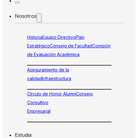
Nosotros
Historia
Equipo Directivo
Plan
Estratégico
Consejo de Facultad
Comisión
de Evaluación Académica
Aseguramiento de la
calidad
Infraestructura
Círculo de Honor Alumni
Consejo
Consultivo
Empresarial
Estudia