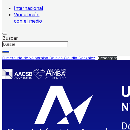
Internacional
Vinculación
con el medio
Buscar
El mercurio de valparaiso Opinion Claudio Gonzalez
Descargar