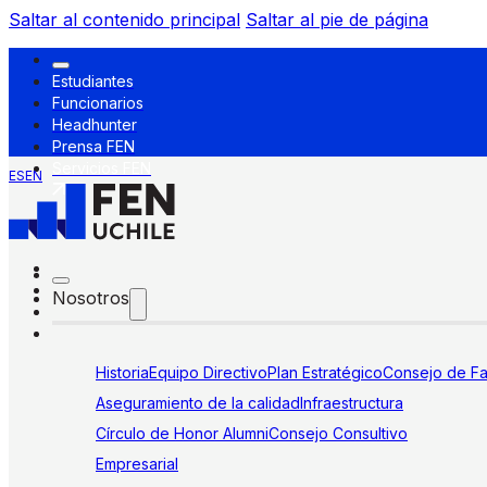
Saltar al contenido principal
Saltar al pie de página
Estudiantes
Funcionarios
Headhunter
Prensa FEN
Servicios FEN
ES
EN
Nosotros
Historia
Equipo Directivo
Plan Estratégico
Consejo de Fa
Aseguramiento de la calidad
Infraestructura
Círculo de Honor Alumni
Consejo Consultivo
Empresarial