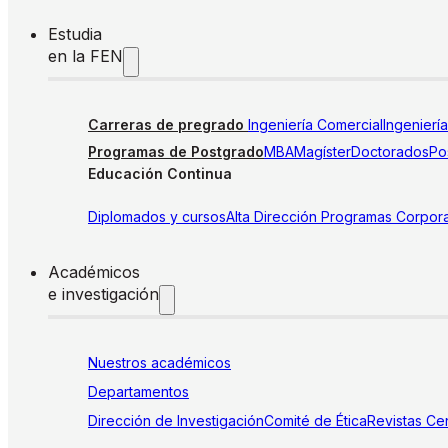
Estudia
en la FEN
Carreras de pregrado
Ingeniería Comercial
Ingenierí
Programas de Postgrado
MBA
Magíster
Doctorados
Pos
Educación Continua
Diplomados y cursos
Alta Dirección
Programas Corpora
Académicos
e investigación
Nuestros académicos
Departamentos
Dirección de Investigación
Comité de Ética
Revistas
Cen