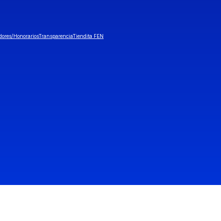
dores/Honorarios
Transparencia
Tiendita FEN