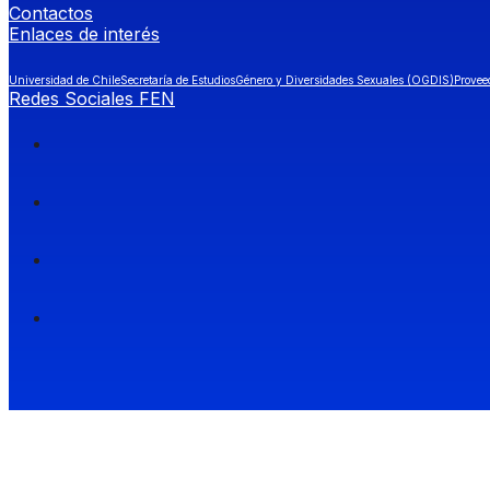
Contactos
Enlaces de interés
Universidad de Chile
Secretaría de Estudios
Género y Diversidades Sexuales (OGDIS)
Provee
Redes Sociales FEN
Facultad de Economía y Negocios (FEN), Universidad de Chile.
Si quieres saber más información sobre carreras
entra a Admisión FEN