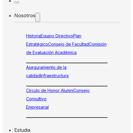
Nosotros
Historia
Equipo Directivo
Plan
Estratégico
Consejo de Facultad
Comisión
de Evaluación Académica
Aseguramiento de la
calidad
Infraestructura
Círculo de Honor Alumni
Consejo
Consultivo
Empresarial
Estudia