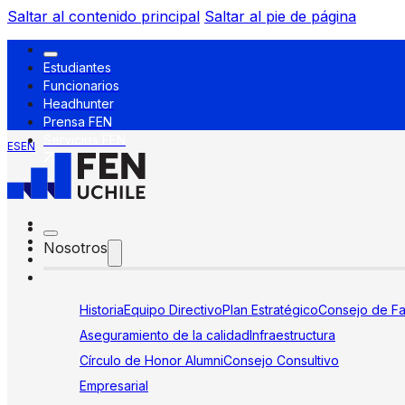
Saltar al contenido principal
Saltar al pie de página
Estudiantes
Funcionarios
Headhunter
Prensa FEN
Servicios FEN
ES
EN
Nosotros
Historia
Equipo Directivo
Plan Estratégico
Consejo de Fa
Aseguramiento de la calidad
Infraestructura
Círculo de Honor Alumni
Consejo Consultivo
Empresarial