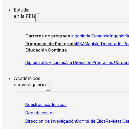
Estudia
en la FEN
Carreras de pregrado
Ingeniería Comercial
Ingenierí
Programas de Postgrado
MBA
Magíster
Doctorados
Pos
Educación Continua
Diplomados y cursos
Alta Dirección
Programas Corpora
Académicos
e investigación
Nuestros académicos
Departamentos
Dirección de Investigación
Comité de Ética
Revistas
Cen