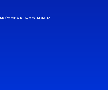
dores/Honorarios
Transparencia
Tiendita FEN