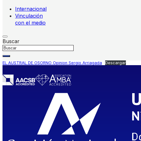
Internacional
Vinculación
con el medio
Buscar
EL AUSTRAL DE OSORNO Opinion Sergio Arriagada
Descargar