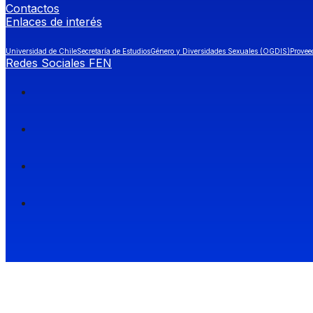
Contactos
Enlaces de interés
Universidad de Chile
Secretaría de Estudios
Género y Diversidades Sexuales (OGDIS)
Provee
Redes Sociales FEN
Facultad de Economía y Negocios (FEN), Universidad de Chile.
Si quieres saber más información sobre carreras
entra a Admisión FEN