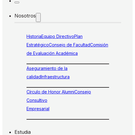
Nosotros
Historia
Equipo Directivo
Plan
Estratégico
Consejo de Facultad
Comisión
de Evaluación Académica
Aseguramiento de la
calidad
Infraestructura
Círculo de Honor Alumni
Consejo
Consultivo
Empresarial
Estudia