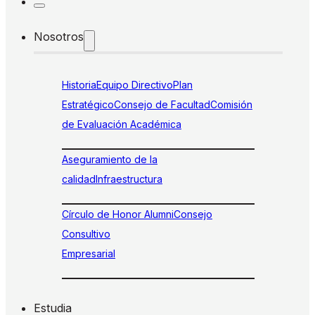
Nosotros
Historia
Equipo Directivo
Plan
Estratégico
Consejo de Facultad
Comisión
de Evaluación Académica
Aseguramiento de la
calidad
Infraestructura
Círculo de Honor Alumni
Consejo
Consultivo
Empresarial
Estudia