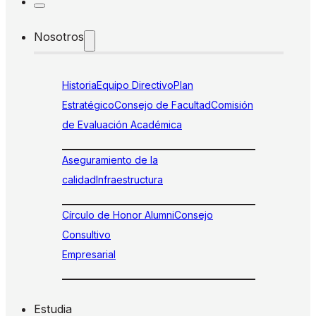
Nosotros
Historia
Equipo Directivo
Plan
Estratégico
Consejo de Facultad
Comisión
de Evaluación Académica
Aseguramiento de la
calidad
Infraestructura
Círculo de Honor Alumni
Consejo
Consultivo
Empresarial
Estudia