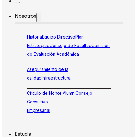
Nosotros
Historia
Equipo Directivo
Plan
Estratégico
Consejo de Facultad
Comisión
de Evaluación Académica
Aseguramiento de la
calidad
Infraestructura
Círculo de Honor Alumni
Consejo
Consultivo
Empresarial
Estudia