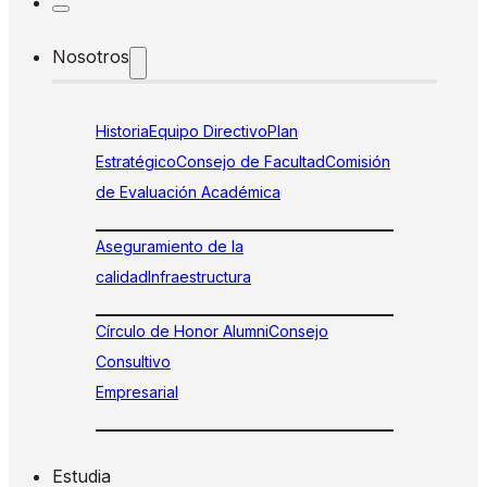
Nosotros
Historia
Equipo Directivo
Plan
Estratégico
Consejo de Facultad
Comisión
de Evaluación Académica
Aseguramiento de la
calidad
Infraestructura
Círculo de Honor Alumni
Consejo
Consultivo
Empresarial
Estudia