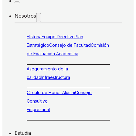
Nosotros
Historia
Equipo Directivo
Plan
Estratégico
Consejo de Facultad
Comisión
de Evaluación Académica
Aseguramiento de la
calidad
Infraestructura
Círculo de Honor Alumni
Consejo
Consultivo
Empresarial
Estudia