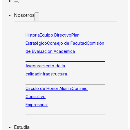
Nosotros
Historia
Equipo Directivo
Plan
Estratégico
Consejo de Facultad
Comisión
de Evaluación Académica
Aseguramiento de la
calidad
Infraestructura
Círculo de Honor Alumni
Consejo
Consultivo
Empresarial
Estudia