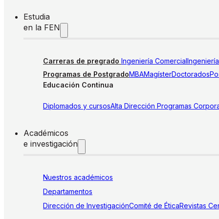
Estudia
en la FEN
Carreras de pregrado
Ingeniería Comercial
Ingenierí
Programas de Postgrado
MBA
Magíster
Doctorados
Pos
Educación Continua
Diplomados y cursos
Alta Dirección
Programas Corpora
Académicos
e investigación
Nuestros académicos
Departamentos
Dirección de Investigación
Comité de Ética
Revistas
Cen