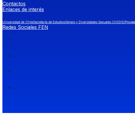
Contactos
Enlaces de interés
Universidad de Chile
Secretaría de Estudios
Género y Diversidades Sexuales (OGDIS)
Provee
Redes Sociales FEN
Facultad de Economía y Negocios (FEN), Universidad de Chile.
Si quieres saber más información sobre carreras
entra a Admisión FEN