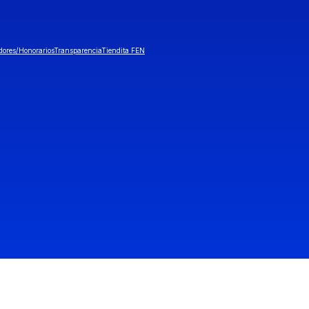
dores/Honorarios
Transparencia
Tiendita FEN