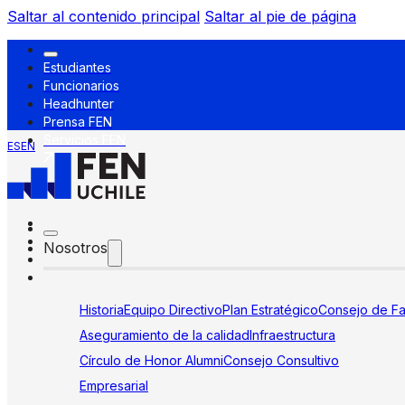
Saltar al contenido principal
Saltar al pie de página
Estudiantes
Funcionarios
Headhunter
Prensa FEN
Servicios FEN
ES
EN
Nosotros
Historia
Equipo Directivo
Plan Estratégico
Consejo de Fa
Aseguramiento de la calidad
Infraestructura
Círculo de Honor Alumni
Consejo Consultivo
Empresarial