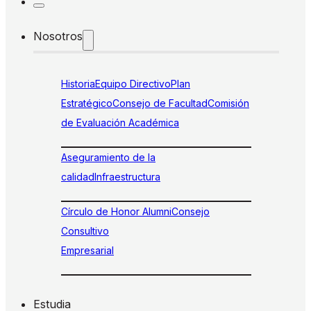
Nosotros
Historia
Equipo Directivo
Plan
Estratégico
Consejo de Facultad
Comisión
de Evaluación Académica
Aseguramiento de la
calidad
Infraestructura
Círculo de Honor Alumni
Consejo
Consultivo
Empresarial
Estudia