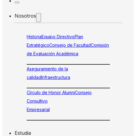
Nosotros
Historia
Equipo Directivo
Plan
Estratégico
Consejo de Facultad
Comisión
de Evaluación Académica
Aseguramiento de la
calidad
Infraestructura
Círculo de Honor Alumni
Consejo
Consultivo
Empresarial
Estudia