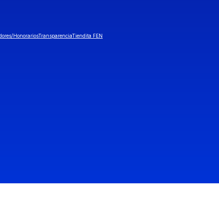
dores/Honorarios
Transparencia
Tiendita FEN