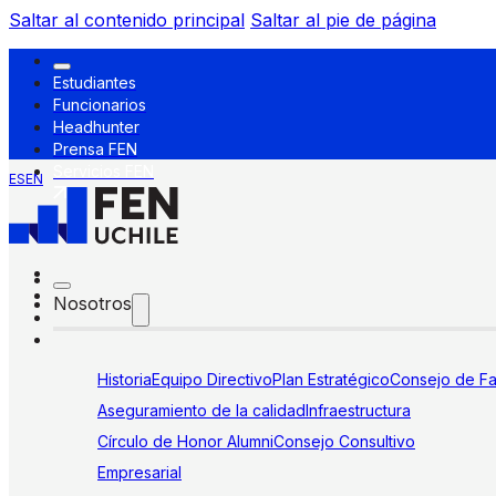
Saltar al contenido principal
Saltar al pie de página
Estudiantes
Funcionarios
Headhunter
Prensa FEN
Servicios FEN
ES
EN
Nosotros
Historia
Equipo Directivo
Plan Estratégico
Consejo de Fa
Aseguramiento de la calidad
Infraestructura
Círculo de Honor Alumni
Consejo Consultivo
Empresarial