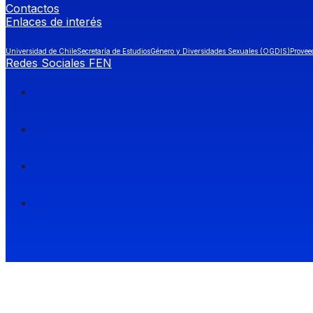
Contactos
Enlaces de interés
Universidad de Chile
Secretaría de Estudios
Género y Diversidades Sexuales (OGDIS)
Provee
Redes Sociales FEN
Facultad de Economía y Negocios (FEN), Universidad de Chile.
Si quieres saber más información sobre carreras
entra a Admisión FEN