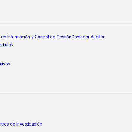
a en Información y Control de Gestión
Contador Auditor
títulos
tivos
tros de investigación