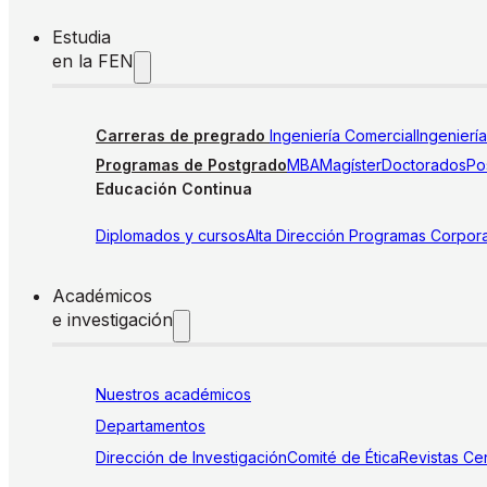
Estudia
en la FEN
Carreras de pregrado
Ingeniería Comercial
Ingenierí
Programas de Postgrado
MBA
Magíster
Doctorados
Pos
Educación Continua
Diplomados y cursos
Alta Dirección
Programas Corpora
Académicos
e investigación
Nuestros académicos
Departamentos
Dirección de Investigación
Comité de Ética
Revistas
Cen