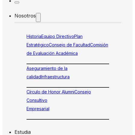
Nosotros
Historia
Equipo Directivo
Plan
Estratégico
Consejo de Facultad
Comisión
de Evaluación Académica
Aseguramiento de la
calidad
Infraestructura
Círculo de Honor Alumni
Consejo
Consultivo
Empresarial
Estudia