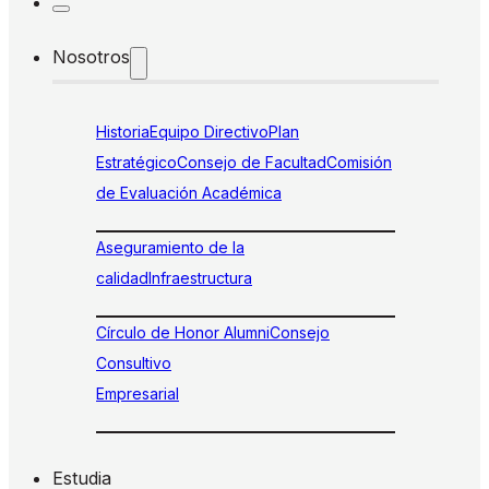
Nosotros
Historia
Equipo Directivo
Plan
Estratégico
Consejo de Facultad
Comisión
de Evaluación Académica
Aseguramiento de la
calidad
Infraestructura
Círculo de Honor Alumni
Consejo
Consultivo
Empresarial
Estudia