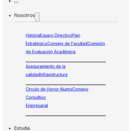
Nosotros
Historia
Equipo Directivo
Plan
Estratégico
Consejo de Facultad
Comisión
de Evaluación Académica
Aseguramiento de la
calidad
Infraestructura
Círculo de Honor Alumni
Consejo
Consultivo
Empresarial
Estudia