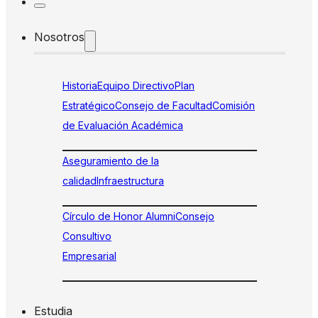
Nosotros
Historia
Equipo Directivo
Plan
Estratégico
Consejo de Facultad
Comisión
de Evaluación Académica
Aseguramiento de la
calidad
Infraestructura
Círculo de Honor Alumni
Consejo
Consultivo
Empresarial
Estudia