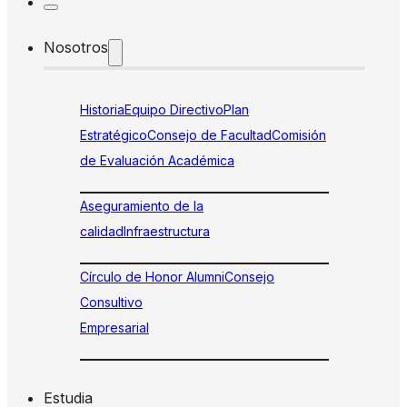
Nosotros
Historia
Equipo Directivo
Plan
Estratégico
Consejo de Facultad
Comisión
de Evaluación Académica
Aseguramiento de la
calidad
Infraestructura
Círculo de Honor Alumni
Consejo
Consultivo
Empresarial
Estudia