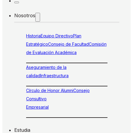
Nosotros
Historia
Equipo Directivo
Plan
Estratégico
Consejo de Facultad
Comisión
de Evaluación Académica
Aseguramiento de la
calidad
Infraestructura
Círculo de Honor Alumni
Consejo
Consultivo
Empresarial
Estudia