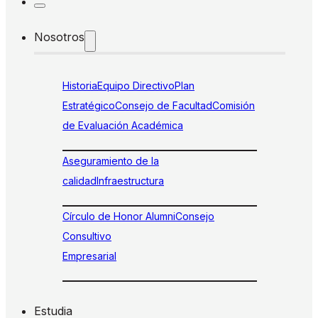
Nosotros
Historia
Equipo Directivo
Plan
Estratégico
Consejo de Facultad
Comisión
de Evaluación Académica
Aseguramiento de la
calidad
Infraestructura
Círculo de Honor Alumni
Consejo
Consultivo
Empresarial
Estudia