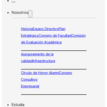
Nosotros
Historia
Equipo Directivo
Plan
Estratégico
Consejo de Facultad
Comisión
de Evaluación Académica
Aseguramiento de la
calidad
Infraestructura
Círculo de Honor Alumni
Consejo
Consultivo
Empresarial
Estudia