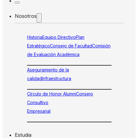
Nosotros
Historia
Equipo Directivo
Plan
Estratégico
Consejo de Facultad
Comisión
de Evaluación Académica
Aseguramiento de la
calidad
Infraestructura
Círculo de Honor Alumni
Consejo
Consultivo
Empresarial
Estudia