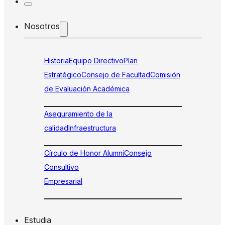
Nosotros
Historia
Equipo Directivo
Plan
Estratégico
Consejo de Facultad
Comisión
de Evaluación Académica
Aseguramiento de la
calidad
Infraestructura
Círculo de Honor Alumni
Consejo
Consultivo
Empresarial
Estudia