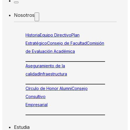
Nosotros
Historia
Equipo Directivo
Plan
Estratégico
Consejo de Facultad
Comisión
de Evaluación Académica
Aseguramiento de la
calidad
Infraestructura
Círculo de Honor Alumni
Consejo
Consultivo
Empresarial
Estudia