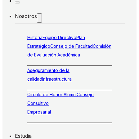
Nosotros
Historia
Equipo Directivo
Plan
Estratégico
Consejo de Facultad
Comisión
de Evaluación Académica
Aseguramiento de la
calidad
Infraestructura
Círculo de Honor Alumni
Consejo
Consultivo
Empresarial
Estudia