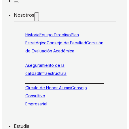
Nosotros
Historia
Equipo Directivo
Plan
Estratégico
Consejo de Facultad
Comisión
de Evaluación Académica
Aseguramiento de la
calidad
Infraestructura
Círculo de Honor Alumni
Consejo
Consultivo
Empresarial
Estudia