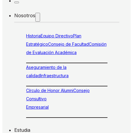
Nosotros
Historia
Equipo Directivo
Plan
Estratégico
Consejo de Facultad
Comisión
de Evaluación Académica
Aseguramiento de la
calidad
Infraestructura
Círculo de Honor Alumni
Consejo
Consultivo
Empresarial
Estudia