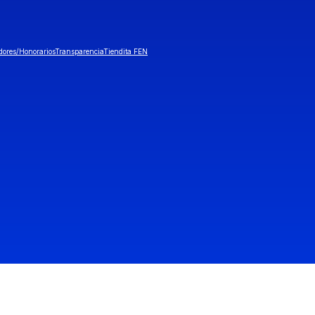
dores/Honorarios
Transparencia
Tiendita FEN