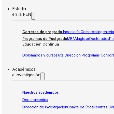
Estudia
en la FEN
Carreras de pregrado
Ingeniería Comercial
Ingenierí
Programas de Postgrado
MBA
Magíster
Doctorados
Pos
Educación Continua
Diplomados y cursos
Alta Dirección
Programas Corpora
Académicos
e investigación
Nuestros académicos
Departamentos
Dirección de Investigación
Comité de Ética
Revistas
Cen