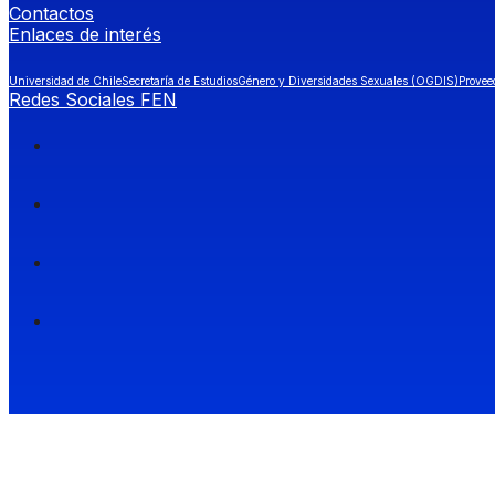
Contactos
Enlaces de interés
Universidad de Chile
Secretaría de Estudios
Género y Diversidades Sexuales (OGDIS)
Provee
Redes Sociales FEN
Facultad de Economía y Negocios (FEN), Universidad de Chile.
Si quieres saber más información sobre carreras
entra a Admisión FEN