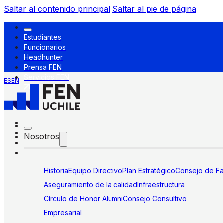
Saltar al contenido principal
Saltar al pie de página
Estudiantes
Funcionarios
Headhunter
Prensa FEN
Servicios FEN
ES
EN
Nosotros
Historia
Equipo Directivo
Plan Estratégico
Consejo de Fa
Aseguramiento de la calidad
Infraestructura
Círculo de Honor Alumni
Consejo Consultivo
Empresarial