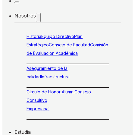
Nosotros
Historia
Equipo Directivo
Plan
Estratégico
Consejo de Facultad
Comisión
de Evaluación Académica
Aseguramiento de la
calidad
Infraestructura
Círculo de Honor Alumni
Consejo
Consultivo
Empresarial
Estudia