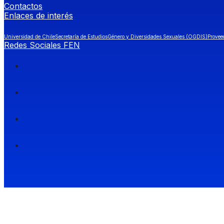
Contactos
Enlaces de interés
Universidad de Chile
Secretaría de Estudios
Género y Diversidades Sexuales (OGDIS)
Provee
Redes Sociales FEN
Facultad de Economía y Negocios (FEN), Universidad de Chile.
Si quieres saber más información sobre carreras
entra a Admisión FEN