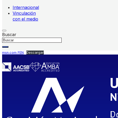
Internacional
Vinculación
con el medio
Buscar
msn.com FEN
Descargar