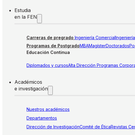
Estudia
en la FEN
Carreras de pregrado
Ingeniería Comercial
Ingenierí
Programas de Postgrado
MBA
Magíster
Doctorados
Pos
Educación Continua
Diplomados y cursos
Alta Dirección
Programas Corpora
Académicos
e investigación
Nuestros académicos
Departamentos
Dirección de Investigación
Comité de Ética
Revistas
Cen