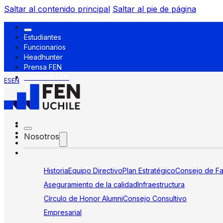
Saltar al contenido principal
Saltar al pie de página
Estudiantes
Funcionarios
Headhunter
Prensa FEN
Servicios FEN
ES
EN
Nosotros
Historia
Equipo Directivo
Plan Estratégico
Consejo de Fa
Aseguramiento de la calidad
Infraestructura
Círculo de Honor Alumni
Consejo Consultivo
Empresarial