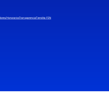
dores/Honorarios
Transparencia
Tiendita FEN