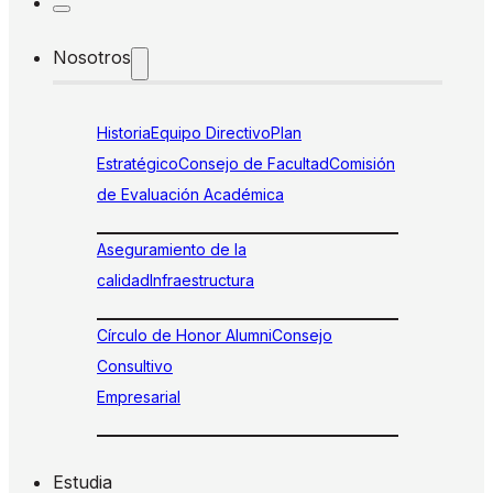
Nosotros
Historia
Equipo Directivo
Plan
Estratégico
Consejo de Facultad
Comisión
de Evaluación Académica
Aseguramiento de la
calidad
Infraestructura
Círculo de Honor Alumni
Consejo
Consultivo
Empresarial
Estudia