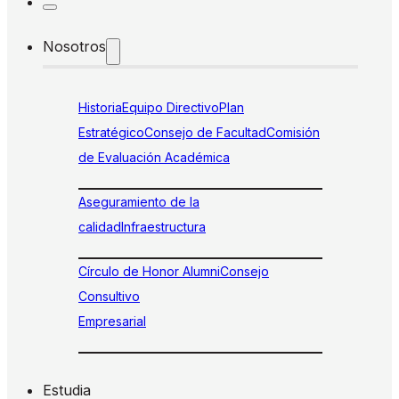
Nosotros
Historia
Equipo Directivo
Plan
Estratégico
Consejo de Facultad
Comisión
de Evaluación Académica
Aseguramiento de la
calidad
Infraestructura
Círculo de Honor Alumni
Consejo
Consultivo
Empresarial
Estudia