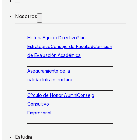
Nosotros
Historia
Equipo Directivo
Plan
Estratégico
Consejo de Facultad
Comisión
de Evaluación Académica
Aseguramiento de la
calidad
Infraestructura
Círculo de Honor Alumni
Consejo
Consultivo
Empresarial
Estudia