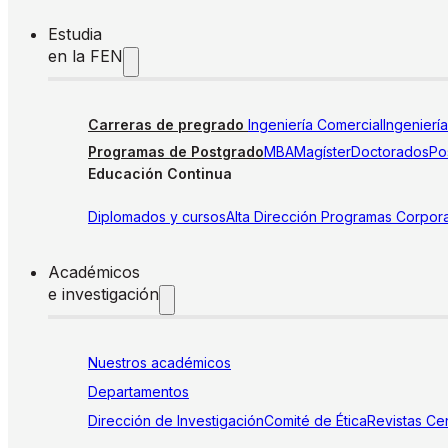
Estudia
en la FEN
Carreras de pregrado
Ingeniería Comercial
Ingenierí
Programas de Postgrado
MBA
Magíster
Doctorados
Pos
Educación Continua
Diplomados y cursos
Alta Dirección
Programas Corpora
Académicos
e investigación
Nuestros académicos
Departamentos
Dirección de Investigación
Comité de Ética
Revistas
Cen