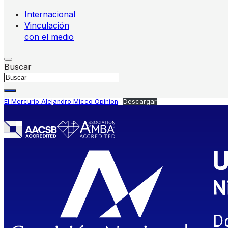
Internacional
Vinculación
con el medio
Buscar
El Mercurio Alejandro Micco Opinion
Descargar