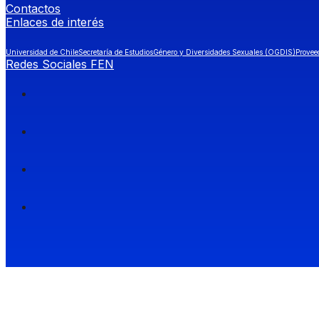
Contactos
Enlaces de interés
Universidad de Chile
Secretaría de Estudios
Género y Diversidades Sexuales (OGDIS)
Provee
Redes Sociales FEN
Facultad de Economía y Negocios (FEN), Universidad de Chile.
Si quieres saber más información sobre carreras
entra a Admisión FEN