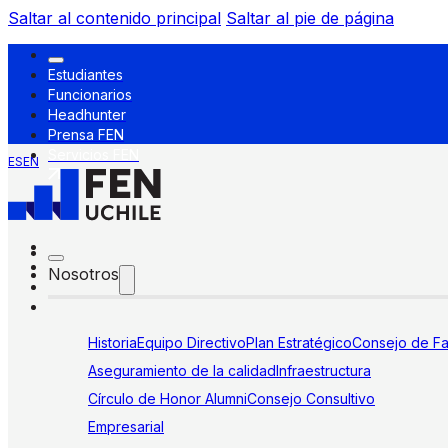
Saltar al contenido principal
Saltar al pie de página
Estudiantes
Funcionarios
Headhunter
Prensa FEN
Servicios FEN
ES
EN
Nosotros
Historia
Equipo Directivo
Plan Estratégico
Consejo de Fa
Aseguramiento de la calidad
Infraestructura
Círculo de Honor Alumni
Consejo Consultivo
Empresarial