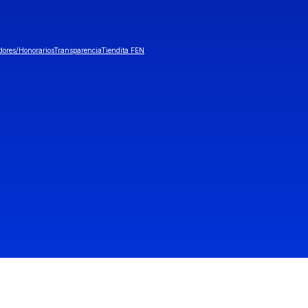
dores/Honorarios
Transparencia
Tiendita FEN