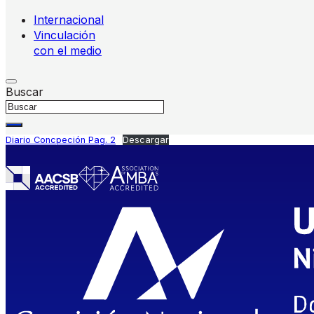
Internacional
Vinculación
con el medio
Buscar
Diario Concpeción Pag. 2
Descargar