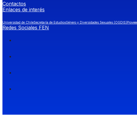
Contactos
Enlaces de interés
Universidad de Chile
Secretaría de Estudios
Género y Diversidades Sexuales (OGDIS)
Provee
Redes Sociales FEN
Facultad de Economía y Negocios (FEN), Universidad de Chile.
Si quieres saber más información sobre carreras
entra a Admisión FEN