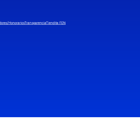
dores/Honorarios
Transparencia
Tiendita FEN