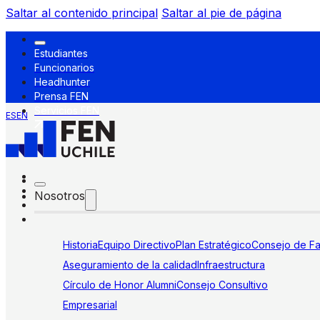
Saltar al contenido principal
Saltar al pie de página
Estudiantes
Funcionarios
Headhunter
Prensa FEN
Servicios FEN
ES
EN
Nosotros
Historia
Equipo Directivo
Plan Estratégico
Consejo de Fa
Aseguramiento de la calidad
Infraestructura
Círculo de Honor Alumni
Consejo Consultivo
Empresarial