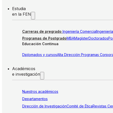
Estudia
en la FEN
Carreras de pregrado
Ingeniería Comercial
Ingenierí
Programas de Postgrado
MBA
Magíster
Doctorados
Pos
Educación Continua
Diplomados y cursos
Alta Dirección
Programas Corpora
Académicos
e investigación
Nuestros académicos
Departamentos
Dirección de Investigación
Comité de Ética
Revistas
Cen