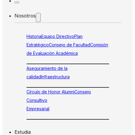
Nosotros
Historia
Equipo Directivo
Plan
Estratégico
Consejo de Facultad
Comisión
de Evaluación Académica
Aseguramiento de la
calidad
Infraestructura
Círculo de Honor Alumni
Consejo
Consultivo
Empresarial
Estudia