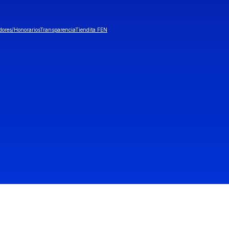
dores/Honorarios
Transparencia
Tiendita FEN