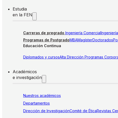
Estudia
en la FEN
Carreras de pregrado
Ingeniería Comercial
Ingenierí
Programas de Postgrado
MBA
Magíster
Doctorados
Pos
Educación Continua
Diplomados y cursos
Alta Dirección
Programas Corpora
Académicos
e investigación
Nuestros académicos
Departamentos
Dirección de Investigación
Comité de Ética
Revistas
Cen