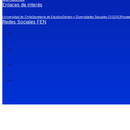
Enlaces de interés
Universidad de Chile
Secretaría de Estudios
Género y Diversidades Sexuales (OGDIS)
Provee
Redes Sociales FEN
Facultad de Economía y Negocios (FEN), Universidad de Chile.
Si quieres saber más información sobre carreras
entra a Admisión FEN