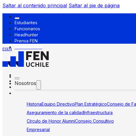
Saltar al contenido principal
Saltar al pie de página
Estudiantes
Funcionarios
Headhunter
Prensa FEN
Servicios FEN
ES
EN
Nosotros
Historia
Equipo Directivo
Plan Estratégico
Consejo de Fa
Aseguramiento de la calidad
Infraestructura
Círculo de Honor Alumni
Consejo Consultivo
Empresarial