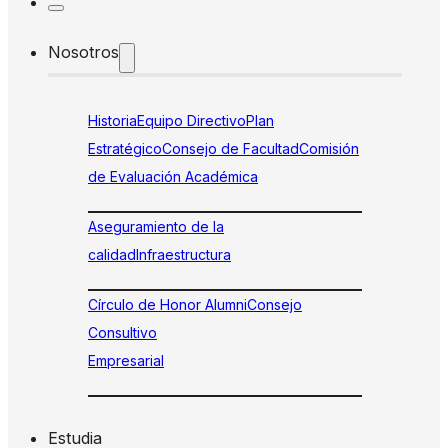
Nosotros
Historia
Equipo Directivo
Plan
Estratégico
Consejo de Facultad
Comisión
de Evaluación Académica
Aseguramiento de la
calidad
Infraestructura
Círculo de Honor Alumni
Consejo
Consultivo
Empresarial
Estudia