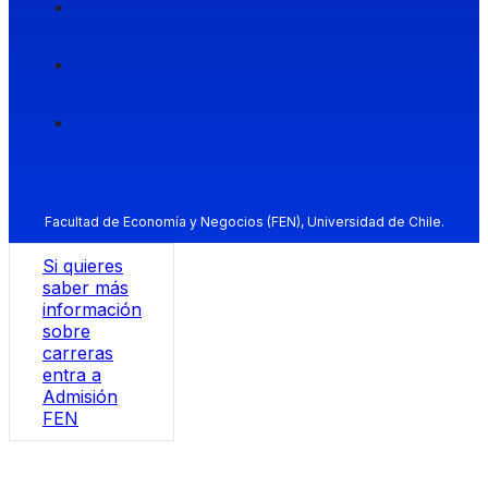
Facultad de Economía y Negocios (FEN), Universidad de Chile.
Si quieres
saber más
información
sobre
carreras
entra a
Admisión
FEN