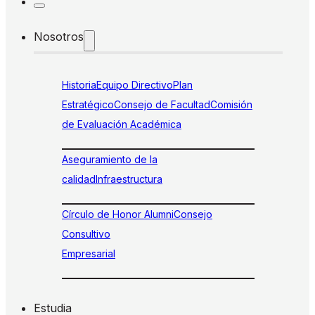
Nosotros
Historia
Equipo Directivo
Plan
Estratégico
Consejo de Facultad
Comisión
de Evaluación Académica
Aseguramiento de la
calidad
Infraestructura
Círculo de Honor Alumni
Consejo
Consultivo
Empresarial
Estudia