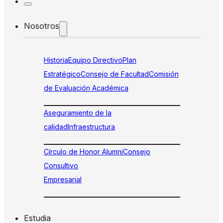
Nosotros
Historia
Equipo Directivo
Plan
Estratégico
Consejo de Facultad
Comisión
de Evaluación Académica
Aseguramiento de la
calidad
Infraestructura
Círculo de Honor Alumni
Consejo
Consultivo
Empresarial
Estudia