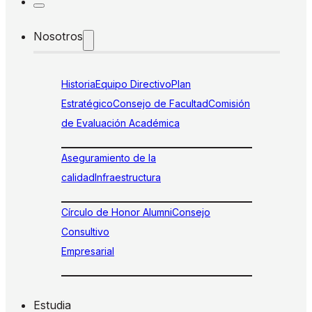
Nosotros
Historia
Equipo Directivo
Plan
Estratégico
Consejo de Facultad
Comisión
de Evaluación Académica
Aseguramiento de la
calidad
Infraestructura
Círculo de Honor Alumni
Consejo
Consultivo
Empresarial
Estudia