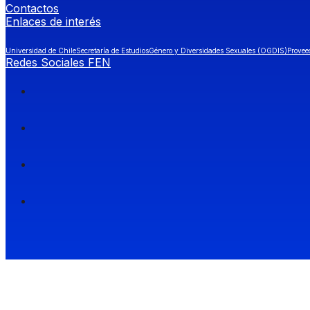
Contactos
Enlaces de interés
Universidad de Chile
Secretaría de Estudios
Género y Diversidades Sexuales (OGDIS)
Provee
Redes Sociales FEN
Facultad de Economía y Negocios (FEN), Universidad de Chile.
Si quieres saber más información sobre carreras
entra a Admisión FEN