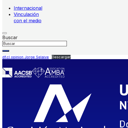
Internacional
Vinculación
con el medio
Buscar
df.cl opinion Jorge Selaive
Descargar