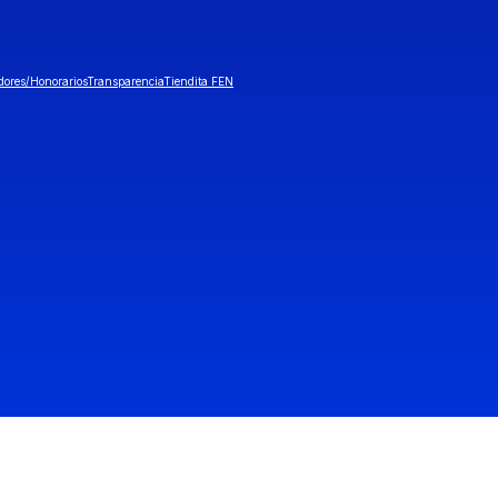
dores/Honorarios
Transparencia
Tiendita FEN