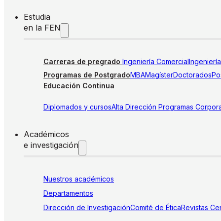
Estudia
en la FEN
Carreras de pregrado
Ingeniería Comercial
Ingenierí
Programas de Postgrado
MBA
Magíster
Doctorados
Pos
Educación Continua
Diplomados y cursos
Alta Dirección
Programas Corpora
Académicos
e investigación
Nuestros académicos
Departamentos
Dirección de Investigación
Comité de Ética
Revistas
Cen