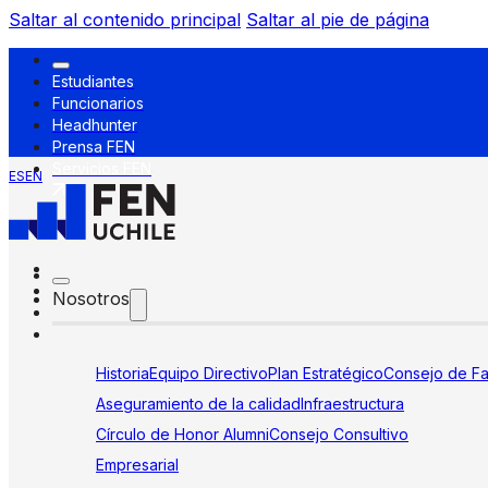
Saltar al contenido principal
Saltar al pie de página
Estudiantes
Funcionarios
Headhunter
Prensa FEN
Servicios FEN
ES
EN
Nosotros
Historia
Equipo Directivo
Plan Estratégico
Consejo de Fa
Aseguramiento de la calidad
Infraestructura
Círculo de Honor Alumni
Consejo Consultivo
Empresarial