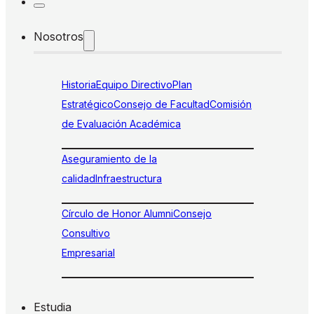
Nosotros
Historia
Equipo Directivo
Plan
Estratégico
Consejo de Facultad
Comisión
de Evaluación Académica
Aseguramiento de la
calidad
Infraestructura
Círculo de Honor Alumni
Consejo
Consultivo
Empresarial
Estudia