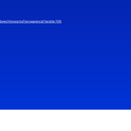
dores/Honorarios
Transparencia
Tiendita FEN