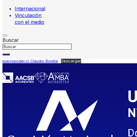
Internacional
Vinculación
con el medio
Buscar
nuevopoder.cl Claudio Bonilla
Descargar