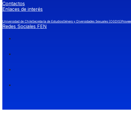
Contactos
Enlaces de interés
Universidad de Chile
Secretaría de Estudios
Género y Diversidades Sexuales (OGDIS)
Provee
Redes Sociales FEN
Facultad de Economía y Negocios (FEN), Universidad de Chile.
Si quieres saber más información sobre carreras
entra a Admisión FEN