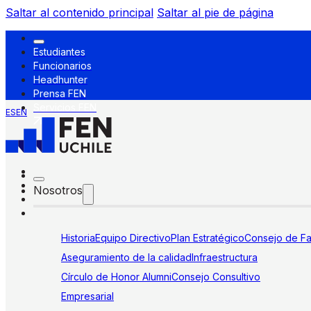
Saltar al contenido principal
Saltar al pie de página
Estudiantes
Funcionarios
Headhunter
Prensa FEN
Servicios FEN
ES
EN
Nosotros
Historia
Equipo Directivo
Plan Estratégico
Consejo de Fa
Aseguramiento de la calidad
Infraestructura
Círculo de Honor Alumni
Consejo Consultivo
Empresarial