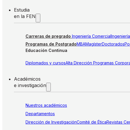
Estudia
en la FEN
Carreras de pregrado
Ingeniería Comercial
Ingenierí
Programas de Postgrado
MBA
Magíster
Doctorados
Pos
Educación Continua
Diplomados y cursos
Alta Dirección
Programas Corpora
Académicos
e investigación
Nuestros académicos
Departamentos
Dirección de Investigación
Comité de Ética
Revistas
Cen